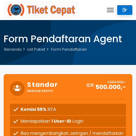
Form Pendaftaran Agent
Beranda
List Paket
Form Pendaftaran
1.000.000,-
Standar
IDR
500.000,-
MEDIUM PROFIT
Komisi 55%
NTA
Mendapatkan
1 User-ID
Login
Bisa mengembangkan Jaringan / mendaftarkan