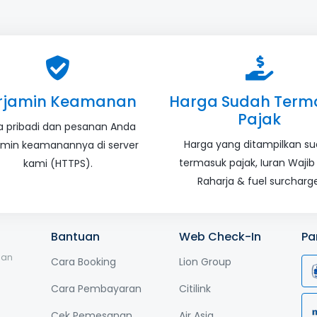
rjamin Keamanan
Harga Sudah Term
Pajak
a pribadi dan pesanan Anda
Harga yang ditampilkan s
amin keamanannya di server
termasuk pajak, Iuran Wajib
kami (HTTPS).
Raharja & fuel surcharge
Bantuan
Web Check-In
Pa
nan
Cara Booking
Lion Group
Cara Pembayaran
Citilink
Cek Pemesanan
Air Asia